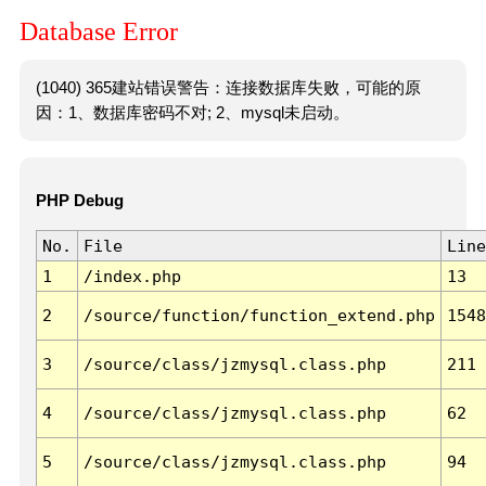
Database Error
(1040) 365建站错误警告：连接数据库失败，可能的原
因：1、数据库密码不对; 2、mysql未启动。
PHP Debug
No.
File
Line
1
/index.php
13
2
/source/function/function_extend.php
1548
3
/source/class/jzmysql.class.php
211
4
/source/class/jzmysql.class.php
62
5
/source/class/jzmysql.class.php
94