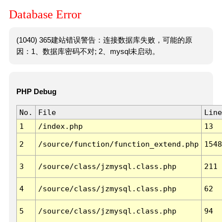
Database Error
(1040) 365建站错误警告：连接数据库失败，可能的原
因：1、数据库密码不对; 2、mysql未启动。
PHP Debug
No.
File
Line
1
/index.php
13
2
/source/function/function_extend.php
1548
3
/source/class/jzmysql.class.php
211
4
/source/class/jzmysql.class.php
62
5
/source/class/jzmysql.class.php
94