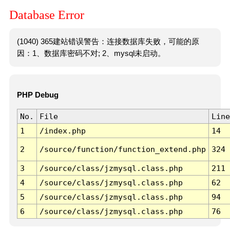
Database Error
(1040) 365建站错误警告：连接数据库失败，可能的原
因：1、数据库密码不对; 2、mysql未启动。
PHP Debug
No.
File
Line
1
/index.php
14
2
/source/function/function_extend.php
324
3
/source/class/jzmysql.class.php
211
4
/source/class/jzmysql.class.php
62
5
/source/class/jzmysql.class.php
94
6
/source/class/jzmysql.class.php
76