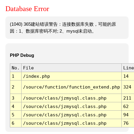
Database Error
(1040) 365建站错误警告：连接数据库失败，可能的原
因：1、数据库密码不对; 2、mysql未启动。
PHP Debug
No.
File
Line
1
/index.php
14
2
/source/function/function_extend.php
324
3
/source/class/jzmysql.class.php
211
4
/source/class/jzmysql.class.php
62
5
/source/class/jzmysql.class.php
94
6
/source/class/jzmysql.class.php
76