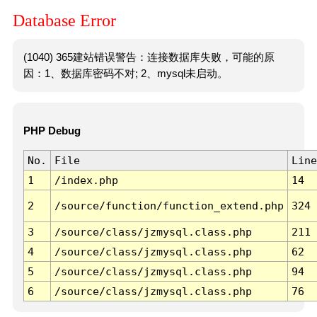
Database Error
(1040) 365建站错误警告：连接数据库失败，可能的原
因：1、数据库密码不对; 2、mysql未启动。
PHP Debug
No.
File
Line
1
/index.php
14
2
/source/function/function_extend.php
324
3
/source/class/jzmysql.class.php
211
4
/source/class/jzmysql.class.php
62
5
/source/class/jzmysql.class.php
94
6
/source/class/jzmysql.class.php
76