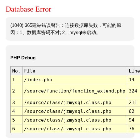
Database Error
(1040) 365建站错误警告：连接数据库失败，可能的原
因：1、数据库密码不对; 2、mysql未启动。
PHP Debug
No.
File
Line
1
/index.php
14
2
/source/function/function_extend.php
324
3
/source/class/jzmysql.class.php
211
4
/source/class/jzmysql.class.php
62
5
/source/class/jzmysql.class.php
94
6
/source/class/jzmysql.class.php
76