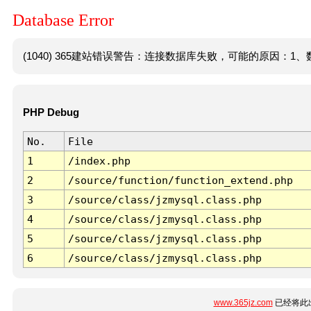
Database Error
(1040) 365建站错误警告：连接数据库失败，可能的原因：1、数
PHP Debug
No.
File
1
/index.php
2
/source/function/function_extend.php
3
/source/class/jzmysql.class.php
4
/source/class/jzmysql.class.php
5
/source/class/jzmysql.class.php
6
/source/class/jzmysql.class.php
www.365jz.com
已经将此