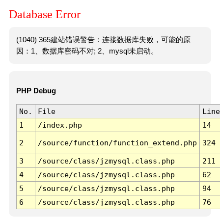
Database Error
(1040) 365建站错误警告：连接数据库失败，可能的原
因：1、数据库密码不对; 2、mysql未启动。
PHP Debug
No.
File
Line
1
/index.php
14
2
/source/function/function_extend.php
324
3
/source/class/jzmysql.class.php
211
4
/source/class/jzmysql.class.php
62
5
/source/class/jzmysql.class.php
94
6
/source/class/jzmysql.class.php
76