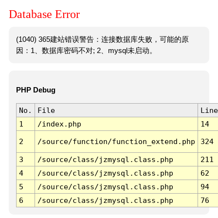
Database Error
(1040) 365建站错误警告：连接数据库失败，可能的原
因：1、数据库密码不对; 2、mysql未启动。
PHP Debug
No.
File
Line
1
/index.php
14
2
/source/function/function_extend.php
324
3
/source/class/jzmysql.class.php
211
4
/source/class/jzmysql.class.php
62
5
/source/class/jzmysql.class.php
94
6
/source/class/jzmysql.class.php
76