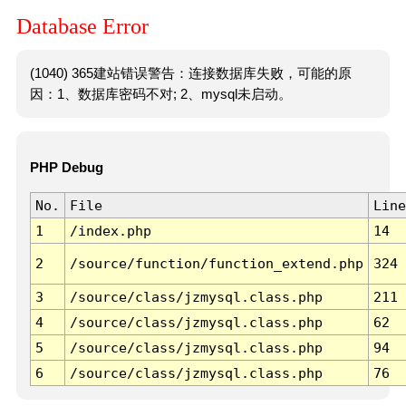
Database Error
(1040) 365建站错误警告：连接数据库失败，可能的原
因：1、数据库密码不对; 2、mysql未启动。
PHP Debug
No.
File
Line
1
/index.php
14
2
/source/function/function_extend.php
324
3
/source/class/jzmysql.class.php
211
4
/source/class/jzmysql.class.php
62
5
/source/class/jzmysql.class.php
94
6
/source/class/jzmysql.class.php
76