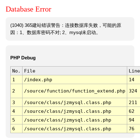
Database Error
(1040) 365建站错误警告：连接数据库失败，可能的原
因：1、数据库密码不对; 2、mysql未启动。
PHP Debug
No.
File
Line
1
/index.php
14
2
/source/function/function_extend.php
324
3
/source/class/jzmysql.class.php
211
4
/source/class/jzmysql.class.php
62
5
/source/class/jzmysql.class.php
94
6
/source/class/jzmysql.class.php
76