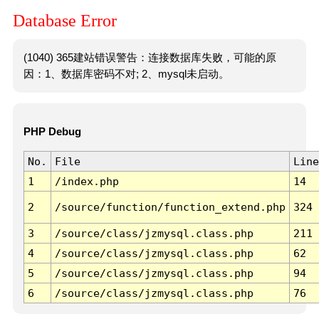
Database Error
(1040) 365建站错误警告：连接数据库失败，可能的原
因：1、数据库密码不对; 2、mysql未启动。
PHP Debug
No.
File
Line
1
/index.php
14
2
/source/function/function_extend.php
324
3
/source/class/jzmysql.class.php
211
4
/source/class/jzmysql.class.php
62
5
/source/class/jzmysql.class.php
94
6
/source/class/jzmysql.class.php
76