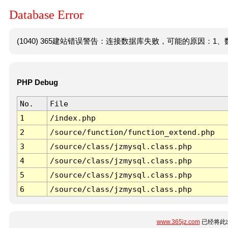
Database Error
(1040) 365建站错误警告：连接数据库失败，可能的原因：1、数
PHP Debug
No.
File
1
/index.php
2
/source/function/function_extend.php
3
/source/class/jzmysql.class.php
4
/source/class/jzmysql.class.php
5
/source/class/jzmysql.class.php
6
/source/class/jzmysql.class.php
www.365jz.com
已经将此