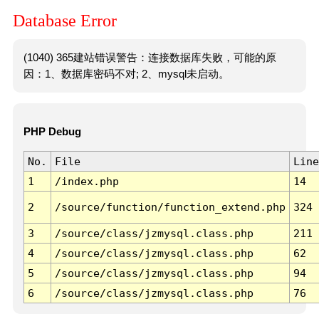
Database Error
(1040) 365建站错误警告：连接数据库失败，可能的原
因：1、数据库密码不对; 2、mysql未启动。
PHP Debug
No.
File
Line
1
/index.php
14
2
/source/function/function_extend.php
324
3
/source/class/jzmysql.class.php
211
4
/source/class/jzmysql.class.php
62
5
/source/class/jzmysql.class.php
94
6
/source/class/jzmysql.class.php
76