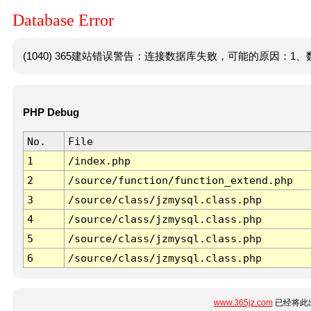
Database Error
(1040) 365建站错误警告：连接数据库失败，可能的原因：1、数
PHP Debug
No.
File
1
/index.php
2
/source/function/function_extend.php
3
/source/class/jzmysql.class.php
4
/source/class/jzmysql.class.php
5
/source/class/jzmysql.class.php
6
/source/class/jzmysql.class.php
www.365jz.com
已经将此