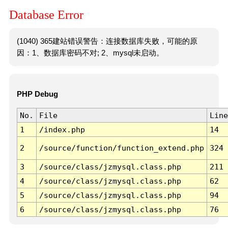
Database Error
(1040) 365建站错误警告：连接数据库失败，可能的原
因：1、数据库密码不对; 2、mysql未启动。
PHP Debug
No.
File
Line
1
/index.php
14
2
/source/function/function_extend.php
324
3
/source/class/jzmysql.class.php
211
4
/source/class/jzmysql.class.php
62
5
/source/class/jzmysql.class.php
94
6
/source/class/jzmysql.class.php
76