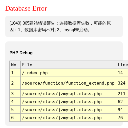
Database Error
(1040) 365建站错误警告：连接数据库失败，可能的原
因：1、数据库密码不对; 2、mysql未启动。
PHP Debug
No.
File
Line
1
/index.php
14
2
/source/function/function_extend.php
324
3
/source/class/jzmysql.class.php
211
4
/source/class/jzmysql.class.php
62
5
/source/class/jzmysql.class.php
94
6
/source/class/jzmysql.class.php
76