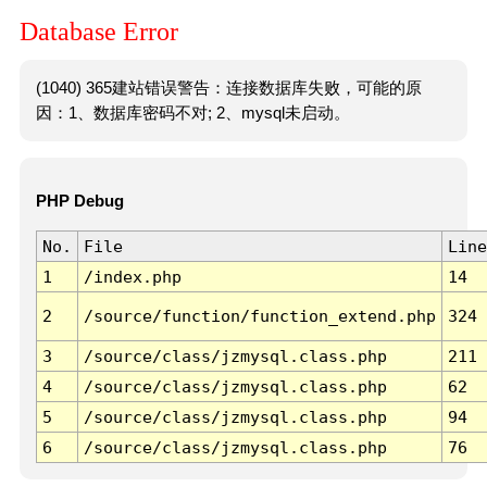
Database Error
(1040) 365建站错误警告：连接数据库失败，可能的原
因：1、数据库密码不对; 2、mysql未启动。
PHP Debug
No.
File
Line
1
/index.php
14
2
/source/function/function_extend.php
324
3
/source/class/jzmysql.class.php
211
4
/source/class/jzmysql.class.php
62
5
/source/class/jzmysql.class.php
94
6
/source/class/jzmysql.class.php
76