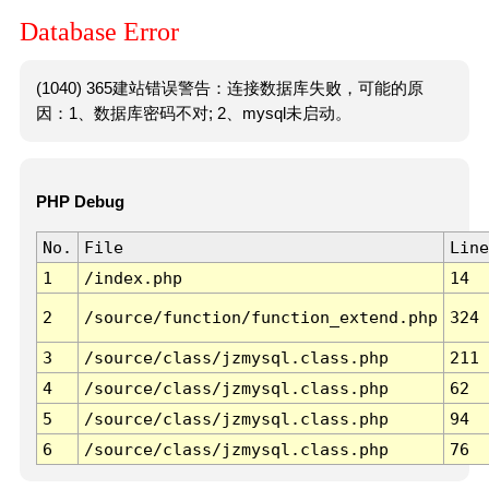
Database Error
(1040) 365建站错误警告：连接数据库失败，可能的原
因：1、数据库密码不对; 2、mysql未启动。
PHP Debug
No.
File
Line
1
/index.php
14
2
/source/function/function_extend.php
324
3
/source/class/jzmysql.class.php
211
4
/source/class/jzmysql.class.php
62
5
/source/class/jzmysql.class.php
94
6
/source/class/jzmysql.class.php
76