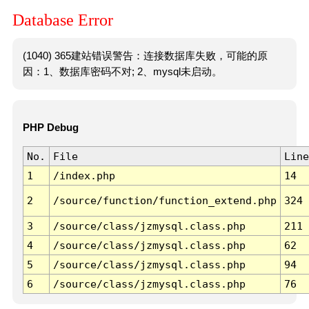
Database Error
(1040) 365建站错误警告：连接数据库失败，可能的原
因：1、数据库密码不对; 2、mysql未启动。
PHP Debug
No.
File
Line
1
/index.php
14
2
/source/function/function_extend.php
324
3
/source/class/jzmysql.class.php
211
4
/source/class/jzmysql.class.php
62
5
/source/class/jzmysql.class.php
94
6
/source/class/jzmysql.class.php
76